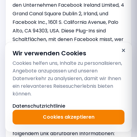
den Unternehmen Facebook Ireland Limited, 4
Grand Canal Square Dublin 2, Irland, und
Facebook Inc., 1601 S. California Avenue, Palo
Alto, CA 94303, USA. Diese Plug-Ins sind
Schaltflächen, mit denen Facebook misst, wer
unsere Webseite aufruft. Ist der Besucher
×
Wir verwenden Cookies
zugleich bei Facebook als Nutzer registriert
Cookies helfen uns, Inhalte zu personalisieren,
und eingeloggt, werden darüber hinaus
Angebote anzupassen und unseren
weitere Informationen von Facebook
Datenverkehr zu analysieren, damit wir Ihnen
gespeichert. Facebook erhält aus
ein relevanteres Reisesucherlebnis bieten
technischen Gründen Ihre IP-Adresse. Auf die
können.
Verwendung dieser Daten durch Facebook
Datenschutzrichtlinie
haben wir keinen Einfluss. Wir verweisen
diesbezüglich auf die Datenschutzerklärungen
Cookies akzeptieren
von Facebook, insbesondere die unter
folgendem Link abrufbaren Informationen: